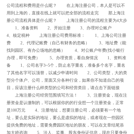
公司流程和费用是什么呢？ 在上海注册公司，本人是可以不
用到上海的，直接在线上就可以把全部的流程走完 那上海注
册公司流程具体是什么呢？ 上海注册公司的流程主要为4大步
1、准备资料 2、开始注册 3、办理对公账户
4、核定税种 上海注册公司费用标准： 1、上海公司注册
费 2、代理记账费（自己有财务的忽略） 3、地址费（能
找到园区、有办公场地的忽略） 4、对公账户年费(找小银行
办理，即可免费） 5、办理资质，看自身情况 1、资料准
备 1、公司名字3~5个，防止名字重名，准备多个名字，重名
了其他名字可以顶替，以减少申请时间 2、公司类型，大的类
型分个体户、公司，里面又分各种行业，如果你不知道自己的项
目，应该注册什么样类型的公司和经营类目，请点击下面链接
上海注册公司经营范围填写方法！ 3、注册资金，现在注
册资金是认缴制的，可以根据你的的行业想一个注册资金，正常
是100万元 4、注册地址，想要注册公司，必须要有一个地
址，要么是实际的地址，要么是虚拟的地址，或者现在一些园区
提供免费的地址，需要免费园区地址的朋友，可以在文章结尾添
加大婷咨询 5、法人、监事、股东身份证信息，现在只要身份