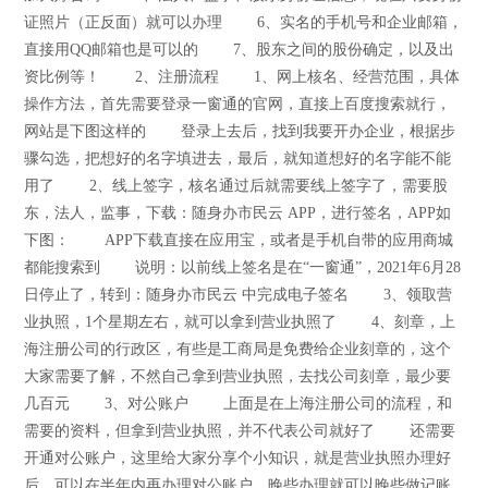
证照片（正反面）就可以办理 6、实名的手机号和企业邮箱，
直接用QQ邮箱也是可以的 7、股东之间的股份确定，以及出
资比例等！ 2、注册流程 1、网上核名、经营范围，具体
操作方法，首先需要登录一窗通的官网，直接上百度搜索就行，
网站是下图这样的 登录上去后，找到我要开办企业，根据步
骤勾选，把想好的名字填进去，最后，就知道想好的名字能不能
用了 2、线上签字，核名通过后就需要线上签字了，需要股
东，法人，监事，下载：随身办市民云 APP，进行签名，APP如
下图： APP下载直接在应用宝，或者是手机自带的应用商城
都能搜索到 说明：以前线上签名是在“一窗通”，2021年6月28
日停止了，转到：随身办市民云 中完成电子签名 3、领取营
业执照，1个星期左右，就可以拿到营业执照了 4、刻章，上
海注册公司的行政区，有些是工商局是免费给企业刻章的，这个
大家需要了解，不然自己拿到营业执照，去找公司刻章，最少要
几百元 3、对公账户 上面是在上海注册公司的流程，和
需要的资料，但拿到营业执照，并不代表公司就好了 还需要
开通对公账户，这里给大家分享个小知识，就是营业执照办理好
后，可以在半年内再办理对公账户，晚些办理就可以晚些做记账